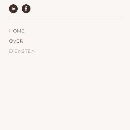
HOME
OVER
DIENSTEN
GALERIJ
BLOG
CONTACT
© Whitespring 2023. All rights reserved
Privacy policy
Designed by
Victoria-Agency