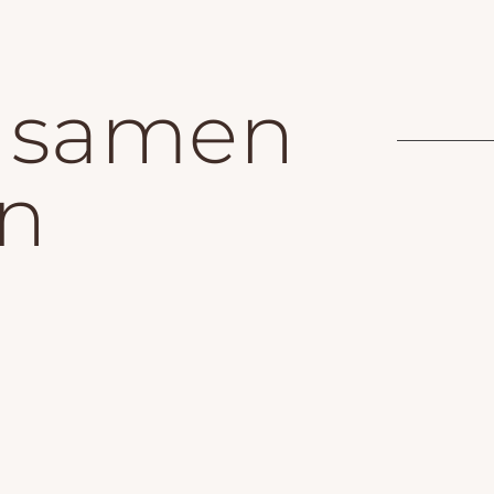
e samen
n
 op