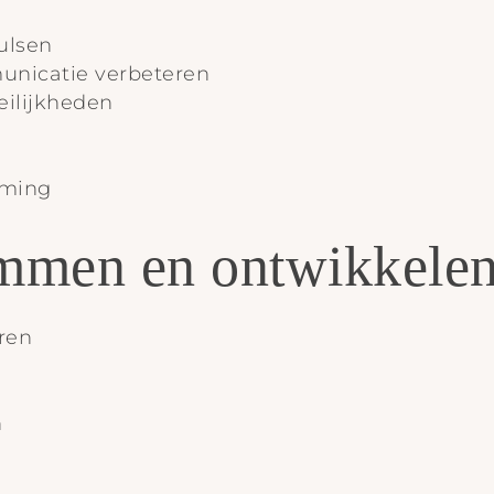
ulsen
unicatie verbeteren
eilijkheden
rming
temmen en ontwikkele
ren
n