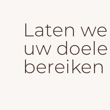
Laten w
uw doele
bereiken
Neem contact met ons